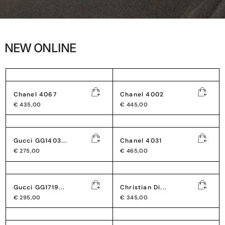
NEW ONLINE
Chanel 4067
Chanel 4002
€
435,00
€
445,00
Gucci GG1403...
Chanel 4031
€
275,00
€
465,00
Gucci GG1719...
Christian Di...
€
295,00
€
345,00